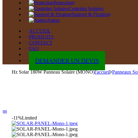
Protection
Centrales Solaires
Support & Fixation
Autres
ACCUEIL
PRODUITS
CONTACT
FAQ
ABOUT
DEMANDER UN DEVIS
Hz Solar 180W Panneau Solaire (MONO)
l'accueil
Panneaux Sol
-11%
Limited