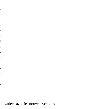
4
6
4
4
4
6
8
0
2
4
4
4
4
4
4
4
4
4
nt variées avec les nouvels versions.