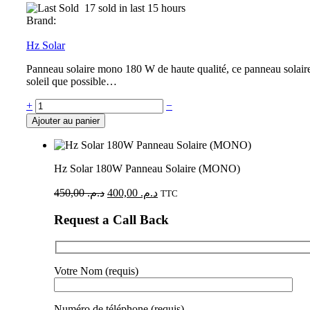
17 sold in last 15 hours
Brand:
Hz Solar
Panneau solaire mono 180 W de haute qualité, ce panneau solaire p
soleil que possible…
+
−
Ajouter au panier
Hz Solar 180W Panneau Solaire (MONO)
450,00
د.م.
400,00
د.م.
TTC
Request a Call Back
Votre Nom (requis)
Numéro de téléphone (requis)