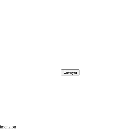
e
imension