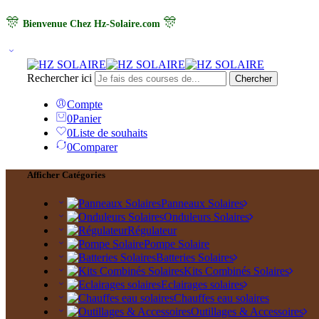
🎊
🎊
Bienvenue Chez Hz-Solaire.com
Rechercher ici
Chercher
Compte
0
Panier
0
Liste de souhaits
0
Comparer
Afficher Catégories
Panneaux Solaires
Onduleurs Solaires
Régulateur
Pompe Solaire
Batteries Solaires
Kits Combinés Solaires
Eclairages solaires
Chauffes eau solaires
Outillages & Accessoires