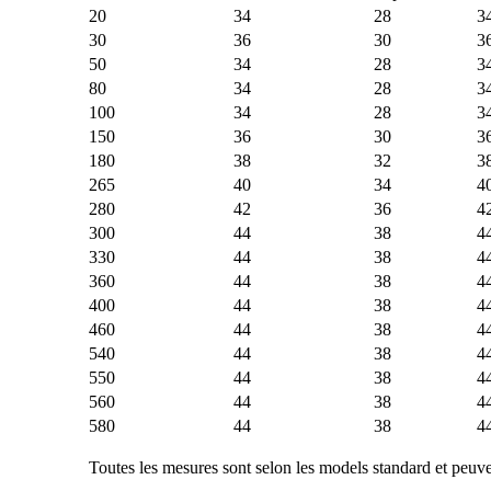
20
34
28
3
30
36
30
3
50
34
28
3
80
34
28
3
100
34
28
3
150
36
30
3
180
38
32
3
265
40
34
4
280
42
36
4
300
44
38
4
330
44
38
4
360
44
38
4
400
44
38
4
460
44
38
4
540
44
38
4
550
44
38
4
560
44
38
4
580
44
38
4
Toutes les mesures sont selon les models standard et peuve