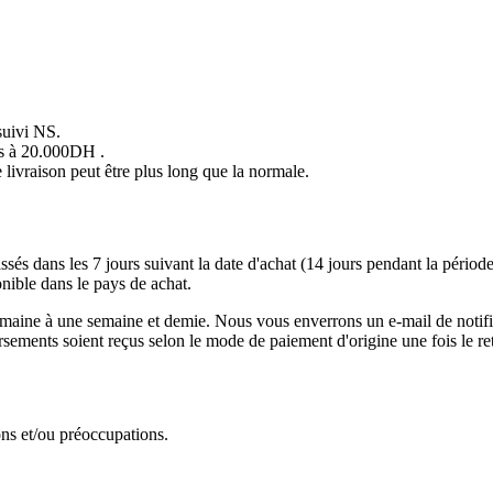
suivi NS.
es à 20.000DH .
 livraison peut être plus long que la normale.
és dans les 7 jours suivant la date d'achat (14 jours pendant la période 
nible dans le pays de achat.
semaine à une semaine et demie. Nous vous enverrons un e-mail de notific
sements soient reçus selon le mode de paiement d'origine une fois le ret
ons et/ou préoccupations.