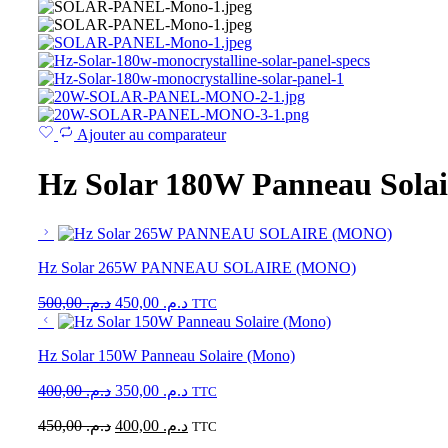
Ajouter au comparateur
Hz Solar 180W Panneau Sol
Hz Solar 265W PANNEAU SOLAIRE (MONO)
500,00
د.م.
450,00
د.م.
TTC
Hz Solar 150W Panneau Solaire (Mono)
400,00
د.م.
350,00
د.م.
TTC
450,00
د.م.
400,00
د.م.
TTC