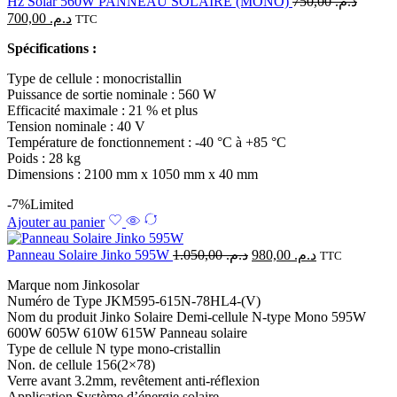
Hz Solar 560W PANNEAU SOLAIRE (MONO)
750,00
د.م.
700,00
د.م.
TTC
Spécifications :
Type de cellule : monocristallin
Puissance de sortie nominale : 560 W
Efficacité maximale : 21 % et plus
Tension nominale : 40 V
Température de fonctionnement : -40 °C à +85 °C
Poids : 28 kg
Dimensions : 2100 mm x 1050 mm x 40 mm
-7%
Limited
Ajouter au panier
Panneau Solaire Jinko 595W
1.050,00
د.م.
980,00
د.م.
TTC
Marque nom Jinkosolar
Numéro de Type JKM595-615N-78HL4-(V)
Nom du produit Jinko Solaire Demi-cellule N-type Mono 595W
600W 605W 610W 615W Panneau solaire
Type de cellule N type mono-cristallin
Non. de cellule 156(2×78)
Verre avant 3.2mm, revêtement anti-réflexion
Application Système d’énergie solaire