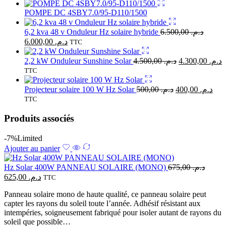
POMPE DC 4SBY7.0/95-D110/1500
6,2 kva 48 v Onduleur Hz solaire hybride
6.500,00
د.م.
6.000,00
د.م.
TTC
2,2 kW Onduleur Sunshine Solar
4.500,00
د.م.
4.300,00
د.م.
TTC
Projecteur solaire 100 W Hz Solar
500,00
د.م.
400,00
د.م.
TTC
Produits associés
-7%
Limited
Ajouter au panier
Hz Solar 400W PANNEAU SOLAIRE (MONO)
675,00
د.م.
625,00
د.م.
TTC
Panneau solaire mono de haute qualité, ce panneau solaire peut
capter les rayons du soleil toute l’année. Adhésif résistant aux
intempéries, soigneusement fabriqué pour isoler autant de rayons du
soleil que possible…