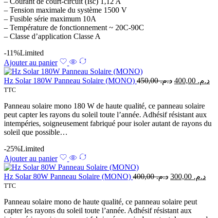
– Courant de court-circuit (Isc) 1,12 A
– Tension maximale du système 1500 V
– Fusible série maximum 10A
– Température de fonctionnement ~ 20C-90C
– Classe d’application Classe A
-11%
Limited
Ajouter au panier
Hz Solar 180W Panneau Solaire (MONO)
450,00
د.م.
400,00
د.م.
TTC
Panneau solaire mono 180 W de haute qualité, ce panneau solaire
peut capter les rayons du soleil toute l’année. Adhésif résistant aux
intempéries, soigneusement fabriqué pour isoler autant de rayons du
soleil que possible…
-25%
Limited
Ajouter au panier
Hz Solar 80W Panneau Solaire (MONO)
400,00
د.م.
300,00
د.م.
TTC
Panneau solaire mono de haute qualité, ce panneau solaire peut
capter les rayons du soleil toute l’année. Adhésif résistant aux