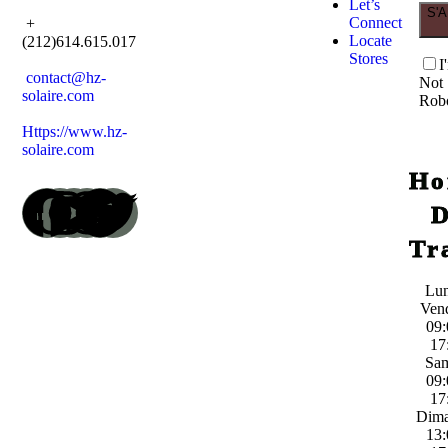
Let’s
S'
Connect
+
Locate
(212)614.615.017
Stores
I
contact@hz-
Not
solaire.com
Rob
Https://www.hz-
solaire.com
Ho
Tr
Lun
Ven
09:
17
Sa
09:
17
Dim
13: