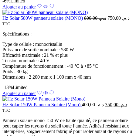
-6%
Limited
Ajouter au panier
Hz Solar 580W panneau solaire (MONO)
800,00
د.م.
750,00
د.م.
TTC
Spécifications :
Type de cellule : monocristallin
Puissance de sortie nominale : 580 W
Efficacité maximale : 21 % et plus
Tension nominale : 40 V
Température de fonctionnement : -40 °C à +85 °C
Poids : 30 kg
Dimensions : 2 200 mm x 1 100 mm x 40 mm
-13%
Limited
Ajouter au panier
Hz Solar 150W Panneau Solaire (Mono)
400,00
د.م.
350,00
د.م.
TTC
Panneau solaire mono 150 W de haute qualité, ce panneau solaire
peut capter les rayons du soleil toute l’année. Adhésif résistant aux
intempéries, soigneusement fabriqué pour isoler autant de rayons du