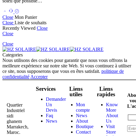
soleil que possible…
Close
Mon Panier
Close
Liste de souhaits
Recently Viewed
Close
Close
Close
Categories
Nous utilisons des cookies pour garantir que nous vous offrons la
meilleure expérience sur notre site Web. Si vous continuez à utiliser
ce site, nous supposerons que vous en êtes satisfait.
politique de
confidentialité
Accepter
Services
Liens
Liens
utiles
rapides
Abo
Demander
vo
Un
Mon
Know
Quartier
L'ac
Devis
compte
More
Industriel
Faq
News
About
sidi
News
About
Us
ghanem
Boutique
Visit
Marrakech,
Contact
Store
Maroc.