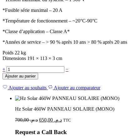
*Fusible série maximal – 20 A
*Température de fonctionnement – ~20°C-90°C
*Classe d’application – Classe A*
*Années de service – > 90 % après 10 ans > 80 % après 20 ans
Poids 22 kg
Dimensions 191 × 113 × 3 cm
+
−
Ajouter au panier
Ajouter au souhaits
Ajouter au comparateur
Hz Solar 460W PANNEAU SOLAIRE (MONO)
700,00
د.م.
650,00
د.م.
TTC
Request a Call Back