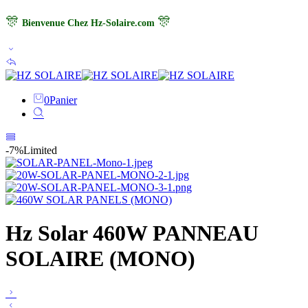
🎊
🎊
Bienvenue Chez Hz-Solaire.com
0
Panier
-7%
Limited
Hz Solar 460W PANNEAU
SOLAIRE (MONO)