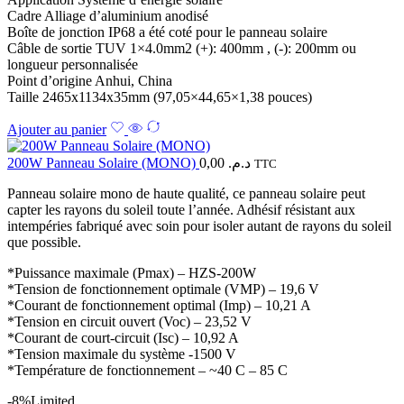
Cadre Alliage d’aluminium anodisé
Boîte de jonction IP68 a été coté pour le panneau solaire
Câble de sortie TUV 1×4.0mm2 (+): 400mm , (-): 200mm ou
longueur personnalisée
Point d’origine Anhui, China
Taille 2465x1134x35mm (97,05×44,65×1,38 pouces)
Ajouter au panier
200W Panneau Solaire (MONO)
0,00
د.م.
TTC
Panneau solaire mono de haute qualité, ce panneau solaire peut
capter les rayons du soleil toute l’année. Adhésif résistant aux
intempéries fabriqué avec soin pour isoler autant de rayons du soleil
que possible.
*Puissance maximale (Pmax) – HZS-200W
*Tension de fonctionnement optimale (VMP) – 19,6 V
*Courant de fonctionnement optimal (Imp) – 10,21 A
*Tension en circuit ouvert (Voc) – 23,52 V
*Courant de court-circuit (Isc) – 10,92 A
*Tension maximale du système -1500 V
*Température de fonctionnement – ​​~40 C – 85 C
-8%
Limited