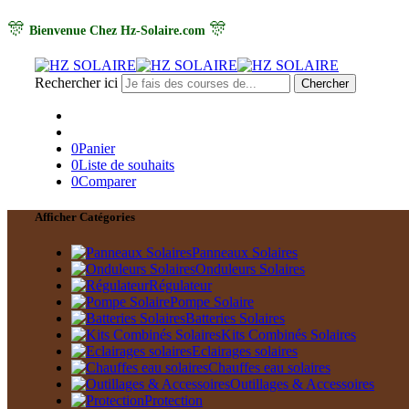
🎊
🎊
Bienvenue Chez Hz-Solaire.com
Rechercher ici
Chercher
0
Panier
0
Liste de souhaits
0
Comparer
Afficher Catégories
Panneaux Solaires
Onduleurs Solaires
Régulateur
Pompe Solaire
Batteries Solaires
Kits Combinés Solaires
Eclairages solaires
Chauffes eau solaires
Outillages & Accessoires
Protection