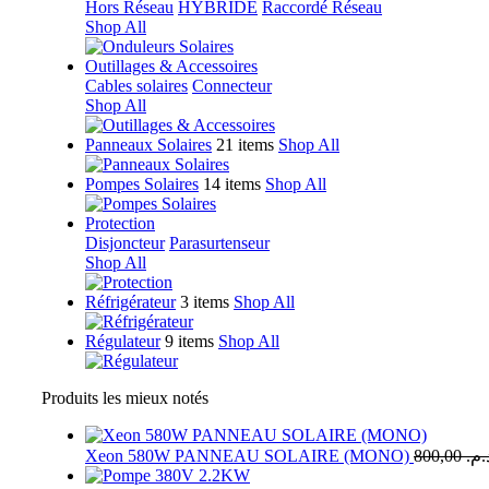
Hors Réseau
HYBRIDE
Raccordé Réseau
Shop All
Outillages & Accessoires
Cables solaires
Connecteur
Shop All
Panneaux Solaires
21 items
Shop All
Pompes Solaires
14 items
Shop All
Protection
Disjoncteur
Parasurtenseur
Shop All
Réfrigérateur
3 items
Shop All
Régulateur
9 items
Shop All
Produits les mieux notés
Xeon 580W PANNEAU SOLAIRE (MONO)
800,00
د.م