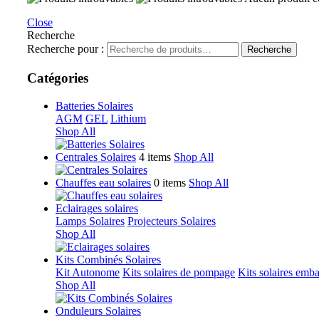
Close
Recherche
Recherche pour :
Recherche
Catégories
Batteries Solaires
AGM
GEL
Lithium
Shop All
Centrales Solaires
4 items
Shop All
Chauffes eau solaires
0 items
Shop All
Eclairages solaires
Lamps Solaires
Projecteurs Solaires
Shop All
Kits Combinés Solaires
Kit Autonome
Kits solaires de pompage
Kits solaires emb
Shop All
Onduleurs Solaires