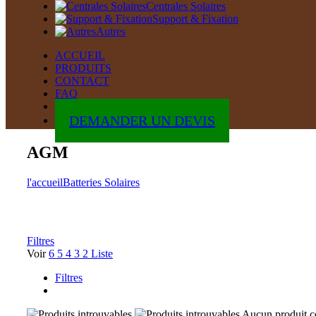
Centrales Solaires
Support & Fixation
Autres
ACCUEIL
PRODUITS
CONTACT
FAQ
ABOUT
DEMANDER UN DEVIS
AGM
l'accueil
Batteries Solaires
Filtres
Voir
6
5
4
3
2
Liste
Filtres
Aucun produit cor