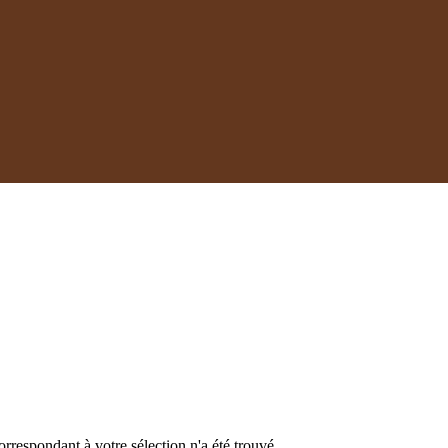
respondant à votre sélection n'a été trouvé.