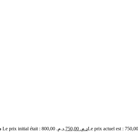
.
Le prix initial était : د.م. 800,00.
750,00
د.م.