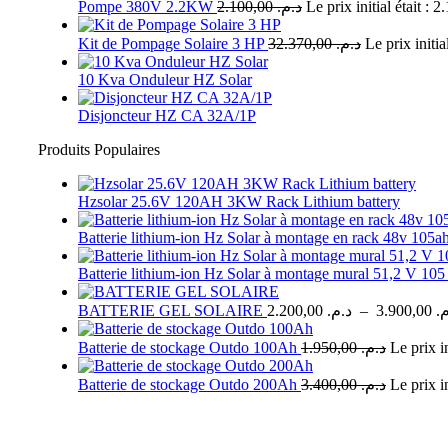
Pompe 380V 2.2KW
2.100,00
د.م.
Kit de Pompage Solaire 3 HP
32.370,00
د.م.
10 Kva Onduleur HZ Solar
Disjoncteur HZ CA 32A/1P
Produits Populaires
Hzsolar 25.6V 120AH 3KW Rack Lithium battery
Batterie lithium-ion Hz Solar à montage en rack 48v 105a
Batterie lithium-ion Hz Solar à montage mural 51,2 V 10
BATTERIE GEL SOLAIRE
2.200,00
د.م.
–
3.900,00
م
Batterie de stockage Outdo 100Ah
1.950,00
د.م.
Batterie de stockage Outdo 200Ah
3.400,00
د.م.