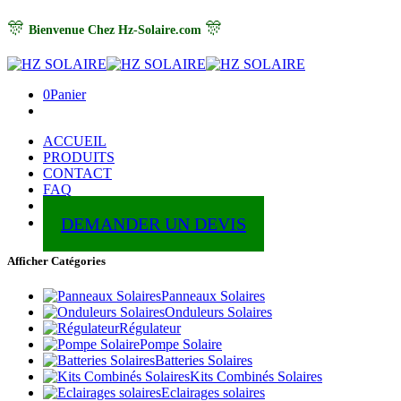
🎊
🎊
Bienvenue Chez Hz-Solaire.com
0
Panier
ACCUEIL
PRODUITS
CONTACT
FAQ
ABOUT
DEMANDER UN DEVIS
Afficher Catégories
Panneaux Solaires
Onduleurs Solaires
Régulateur
Pompe Solaire
Batteries Solaires
Kits Combinés Solaires
Eclairages solaires