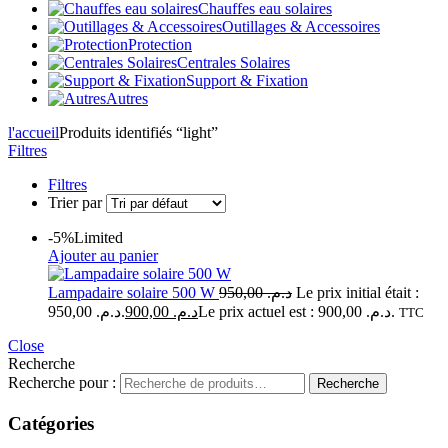
Chauffes eau solaires
Outillages & Accessoires
Protection
Centrales Solaires
Support & Fixation
Autres
l'accueil
Produits identifiés “light”
Filtres
Filtres
Trier par
-5%
Limited
Ajouter au panier
Lampadaire solaire 500 W
950,00
د.م.
Le prix initial était :
د.م. 950,00.
900,00
د.م.
Le prix actuel est : د.م. 900,00.
TTC
Close
Recherche
Recherche pour :
Recherche
Catégories