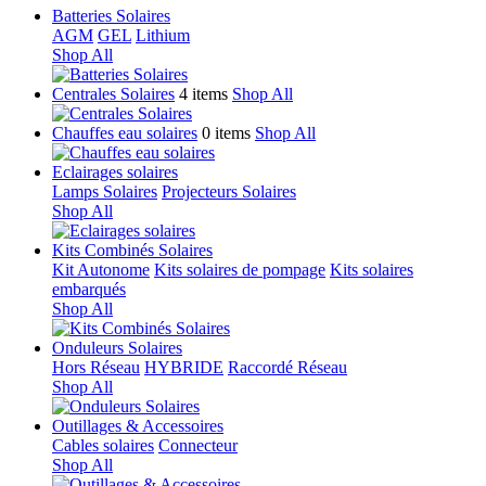
Batteries Solaires
AGM
GEL
Lithium
Shop All
Centrales Solaires
4 items
Shop All
Chauffes eau solaires
0 items
Shop All
Eclairages solaires
Lamps Solaires
Projecteurs Solaires
Shop All
Kits Combinés Solaires
Kit Autonome
Kits solaires de pompage
Kits solaires
embarqués
Shop All
Onduleurs Solaires
Hors Réseau
HYBRIDE
Raccordé Réseau
Shop All
Outillages & Accessoires
Cables solaires
Connecteur
Shop All