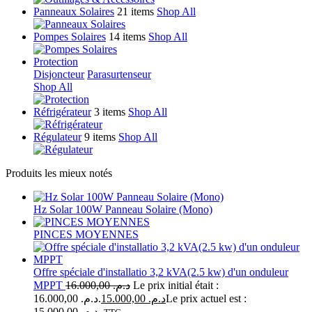
Panneaux Solaires
21 items
Shop All
Pompes Solaires
14 items
Shop All
Protection
Disjoncteur
Parasurtenseur
Shop All
Réfrigérateur
3 items
Shop All
Régulateur
9 items
Shop All
Produits les mieux notés
Hz Solar 100W Panneau Solaire (Mono)
PINCES MOYENNES
Offre spéciale d'installatio 3,2 kVA(2.5 kw) d'un onduleur
MPPT
16.000,00
د.م.
Le prix initial était :
د.م. 16.000,00.
15.000,00
د.م.
Le prix actuel est :
د.م. 15.000,00.