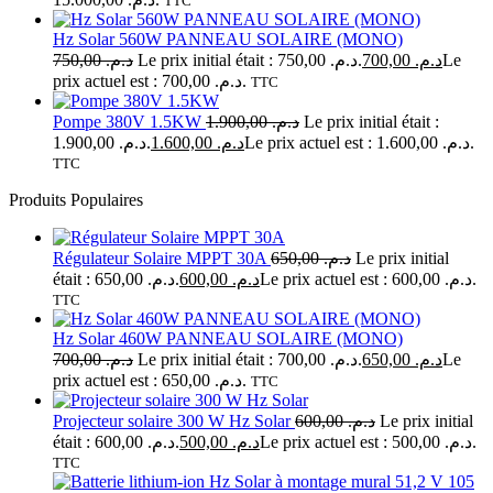
TTC
Hz Solar 560W PANNEAU SOLAIRE (MONO)
750,00
د.م.
Le prix initial était : د.م. 750,00.
700,00
د.م.
Le
prix actuel est : د.م. 700,00.
TTC
Pompe 380V 1.5KW
1.900,00
د.م.
Le prix initial était :
د.م. 1.900,00.
1.600,00
د.م.
Le prix actuel est : د.م. 1.600,00.
TTC
Produits Populaires
Régulateur Solaire MPPT 30A
650,00
د.م.
Le prix initial
était : د.م. 650,00.
600,00
د.م.
Le prix actuel est : د.م. 600,00.
TTC
Hz Solar 460W PANNEAU SOLAIRE (MONO)
700,00
د.م.
Le prix initial était : د.م. 700,00.
650,00
د.م.
Le
prix actuel est : د.م. 650,00.
TTC
Projecteur solaire 300 W Hz Solar
600,00
د.م.
Le prix initial
était : د.م. 600,00.
500,00
د.م.
Le prix actuel est : د.م. 500,00.
TTC