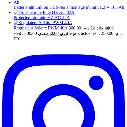
Batterie lithium-ion Hz Solar à montage mural 51,2 V 105 Ah
Protecteur de fuite HZ AC 32A
Régulateur Solaire PWM 40A
300,00
د.م.
Le prix initial
était : د.م. 300,00.
250,00
د.م.
Le prix actuel est : د.م. 250,00.
TTC