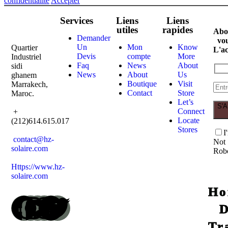
confidentialité
Accepter
Services
Liens
Liens
utiles
rapides
Abo
Demander
vo
Un
Mon
Know
Quartier
L'ac
Devis
compte
More
Industriel
Faq
News
About
sidi
News
About
Us
ghanem
Boutique
Visit
Marrakech,
Contact
Store
Maroc.
Let’s
S'
Connect
+
Locate
(212)614.615.017
Stores
I
contact@hz-
Not
solaire.com
Rob
Https://www.hz-
solaire.com
Ho
Tr