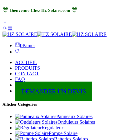
🎊
🎊
Bienvenue Chez Hz-Solaire.com
0
Panier
ACCUEIL
PRODUITS
CONTACT
FAQ
ABOUT
DEMANDER UN DEVIS
Afficher Catégories
Panneaux Solaires
Onduleurs Solaires
Régulateur
Pompe Solaire
Batteries Solaires