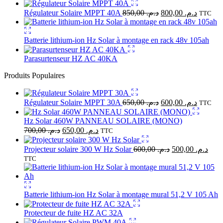
Régulateur Solaire MPPT 40A
850,00
د.م.
800,00
د.م.
TTC
Batterie lithium-ion Hz Solar à montage en rack 48v 105ah
Parasurtenseur HZ AC 40KA
Produits Populaires
Régulateur Solaire MPPT 30A
650,00
د.م.
600,00
د.م.
TTC
Hz Solar 460W PANNEAU SOLAIRE (MONO)
700,00
د.م.
650,00
د.م.
TTC
Projecteur solaire 300 W Hz Solar
600,00
د.م.
500,00
د.م.
TTC
Batterie lithium-ion Hz Solar à montage mural 51,2 V 105 Ah
Protecteur de fuite HZ AC 32A