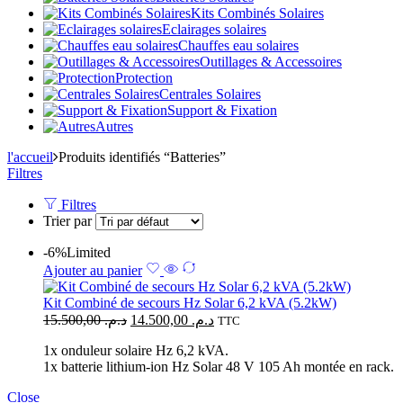
Kits Combinés Solaires
Eclairages solaires
Chauffes eau solaires
Outillages & Accessoires
Protection
Centrales Solaires
Support & Fixation
Autres
l'accueil
Produits identifiés “Batteries”
Filtres
Filtres
Trier par
-6%
Limited
Ajouter au panier
Kit Combiné de secours Hz Solar 6,2 kVA (5.2kW)
15.500,00
د.م.
14.500,00
د.م.
TTC
1x onduleur solaire Hz 6,2 kVA.
1x batterie lithium-ion Hz Solar 48 V 105 Ah montée en rack.
Close