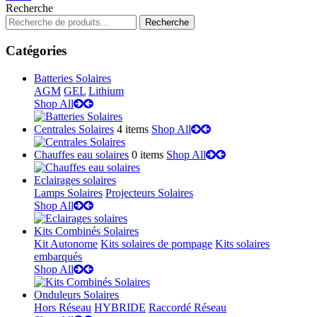
Recherche
Recherche
Catégories
Batteries Solaires
AGM
GEL
Lithium
Shop All
Centrales Solaires
4 items
Shop All
Chauffes eau solaires
0 items
Shop All
Eclairages solaires
Lamps Solaires
Projecteurs Solaires
Shop All
Kits Combinés Solaires
Kit Autonome
Kits solaires de pompage
Kits solaires
embarqués
Shop All
Onduleurs Solaires
Hors Réseau
HYBRIDE
Raccordé Réseau