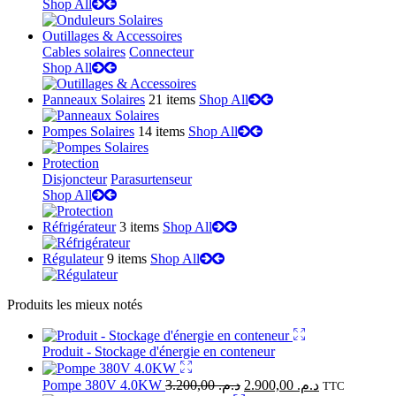
Shop All
Outillages & Accessoires
Cables solaires
Connecteur
Shop All
Panneaux Solaires
21 items
Shop All
Pompes Solaires
14 items
Shop All
Protection
Disjoncteur
Parasurtenseur
Shop All
Réfrigérateur
3 items
Shop All
Régulateur
9 items
Shop All
Produits les mieux notés
Produit - Stockage d'énergie en conteneur
Pompe 380V 4.0KW
3.200,00
د.م.
2.900,00
د.م.
TTC