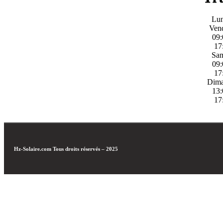
Lun
Ven
09:
17
Sa
09:
17
Dim
13:
17
Hz-Solaire.com
Tous droits réservés – 2025