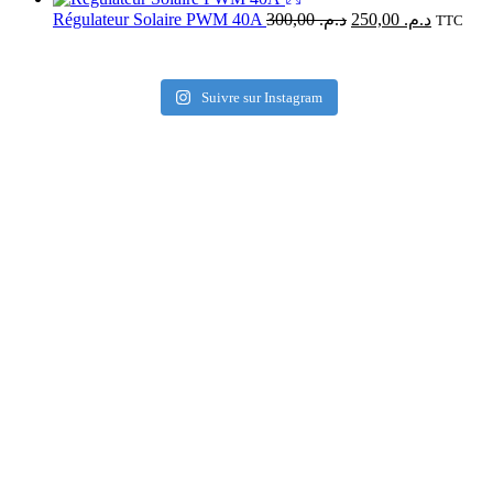
Régulateur Solaire PWM 40A
300,00
د.م.
250,00
د.م.
TTC
Suivre sur Instagram