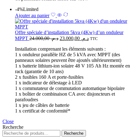
-4%
Limited
Ajouter au panier
Offre spéciale d’installation 5kva (4Kw) d’un onduleur
MPPT
24.000,00
د.م.
23.000,00
د.م.
TTC
Installation comprenant les éléments suivants :
1 x onduleur parallèle HZ de 5 kVA avec MPPT (des
panneaux solaires peuvent être ajoutés ultérieurement)
1 x batterie lithium-ion solaire 48 V 105 Ah Hz montée en
rack (garantie de 10 ans)
2 x fusibles 160 A et porte-fusibles
1 x indicateur de délestage à LED
1 x commutateur de commutation automatique bipolaire
1 x boîtier de combinaison CA avec disjoncteurs et
parafoudres
1 x jeu de câbles de batterie
1 x certificat de conformité*
Close
Recherche
Recherche