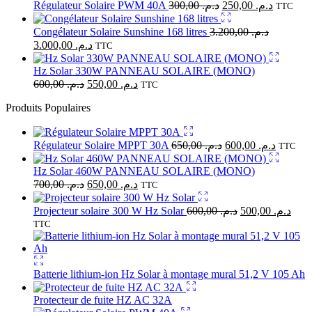
Régulateur Solaire PWM 40A
300,00
د.م.
250,00
د.م.
TTC
Congélateur Solaire Sunshine 168 litres
3.200,00
د.م.
3.000,00
د.م.
TTC
Hz Solar 330W PANNEAU SOLAIRE (MONO)
600,00
د.م.
550,00
د.م.
TTC
Produits Populaires
Régulateur Solaire MPPT 30A
650,00
د.م.
600,00
د.م.
TTC
Hz Solar 460W PANNEAU SOLAIRE (MONO)
700,00
د.م.
650,00
د.م.
TTC
Projecteur solaire 300 W Hz Solar
600,00
د.م.
500,00
د.م.
TTC
Batterie lithium-ion Hz Solar à montage mural 51,2 V 105 Ah
Protecteur de fuite HZ AC 32A