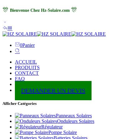
🎊
🎊
Bienvenue Chez Hz-Solaire.com
0
Panier
ACCUEIL
PRODUITS
CONTACT
FAQ
ABOUT
DEMANDER UN DEVIS
Afficher Catégories
Panneaux Solaires
Onduleurs Solaires
Régulateur
Pompe Solaire
Batteries Solaires