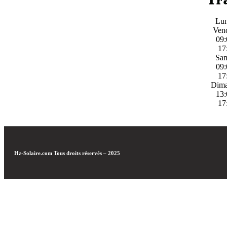
Lun
Ven
09:
17
Sa
09:
17
Dim
13:
17
Hz-Solaire.com
Tous droits réservés – 2025