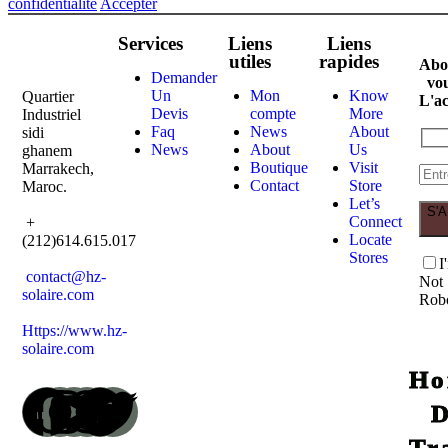
confidentialité
Accepter
Services
Liens
Liens
utiles
rapides
Abo
Demander
vo
Un
Mon
Know
Quartier
L'ac
Devis
compte
More
Industriel
Faq
News
About
sidi
News
About
Us
ghanem
Boutique
Visit
Marrakech,
Contact
Store
Maroc.
Let’s
S'
Connect
+
Locate
(212)614.615.017
Stores
I
contact@hz-
Not
solaire.com
Rob
Https://www.hz-
solaire.com
Ho
Tr