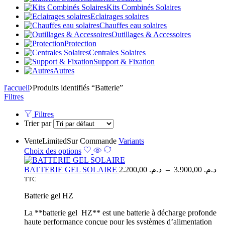
Kits Combinés Solaires
Eclairages solaires
Chauffes eau solaires
Outillages & Accessoires
Protection
Centrales Solaires
Support & Fixation
Autres
l'accueil
Produits identifiés “Batterie”
Filtres
Filtres
Trier par
Vente
Limited
Sur Commande
Variants
Choix des options
BATTERIE GEL SOLAIRE
2.200,00
د.م.
–
3.900,00
د.م.
TTC
Batterie gel HZ
La **batterie gel HZ** est une batterie à décharge profonde
haute performance conçue pour les systèmes d’alimentation