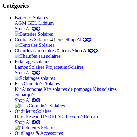
Catégories
Batteries Solaires
AGM
GEL
Lithium
Shop All
Centrales Solaires
4 items
Shop All
Chauffes eau solaires
0 items
Shop All
Eclairages solaires
Lamps Solaires
Projecteurs Solaires
Shop All
Kits Combinés Solaires
Kit Autonome
Kits solaires de pompage
Kits solaires
embarqués
Shop All
Onduleurs Solaires
Hors Réseau
HYBRIDE
Raccordé Réseau
Shop All
Outillages & Accessoires