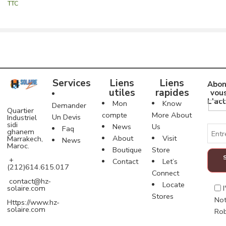
TTC
Services
Liens
Liens
Abon
utiles
rapides
vou
L'act
Mon
Know
Demander
Quartier
compte
More About
Un Devis
Industriel
sidi
News
Us
Faq
ghanem
About
Visit
Marrakech,
News
Maroc.
Boutique
Store
+
Contact
Let’s
(212)614.615.017
Connect
contact@hz-
Locate
solaire.com
Stores
No
Https://www.hz-
solaire.com
Ro