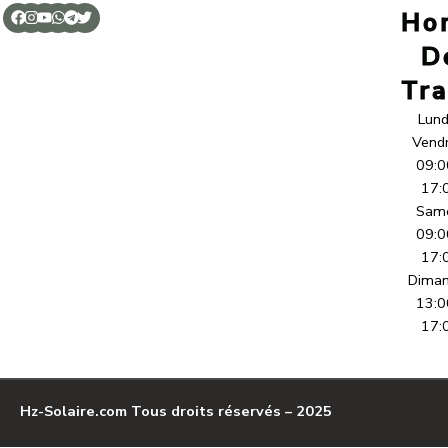
Hor
D
Tra
Lund
Vendr
09:0
17:
Sam
09:0
17:
Dima
13:0
17:
Hz-Solaire.com
Tous droits réservés – 2025