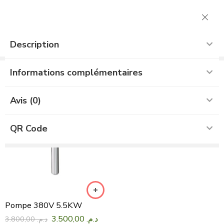
UGS:
variateur-veichi-5-5-kw
Catégorie :
Variateur
Tags:
5.5kw
,
Variateur
Description
Brand :
Veichy
Produits associés
Informations complémentaires
Avis (0)
QR Code
Pompe 380V 5.5KW
3.500,00
د.م.
3.800,00
د.م.