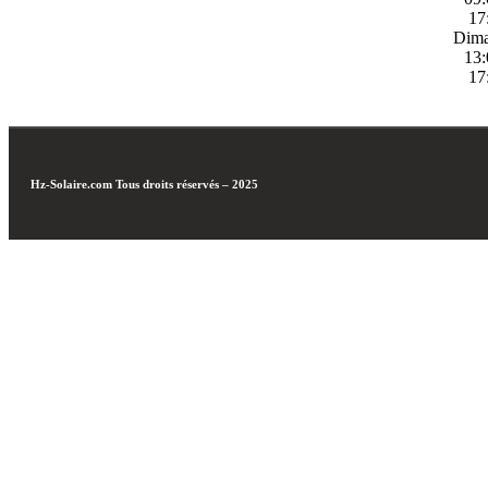
17
Dim
13:
17
Hz-Solaire.com
Tous droits réservés – 2025