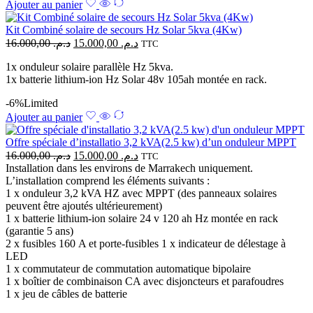
Ajouter au panier
Kit Combiné solaire de secours Hz Solar 5kva (4Kw)
16.000,00
د.م.
15.000,00
د.م.
TTC
1x onduleur solaire parallèle Hz 5kva.
1x batterie lithium-ion Hz Solar 48v 105ah montée en rack.
-6%
Limited
Ajouter au panier
Offre spéciale d’installatio 3,2 kVA(2.5 kw) d’un onduleur MPPT
16.000,00
د.م.
15.000,00
د.م.
TTC
Installation dans les environs de Marrakech uniquement.
L’installation comprend les éléments suivants :
1 x onduleur 3,2 kVA HZ avec MPPT (des panneaux solaires
peuvent être ajoutés ultérieurement)
1 x batterie lithium-ion solaire 24 v 120 ah Hz montée en rack
(garantie 5 ans)
2 x fusibles 160 A et porte-fusibles 1 x indicateur de délestage à
LED
1 x commutateur de commutation automatique bipolaire
1 x boîtier de combinaison CA avec disjoncteurs et parafoudres
1 x jeu de câbles de batterie