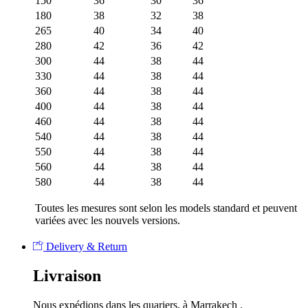
150
36
30
36
180
38
32
38
265
40
34
40
280
42
36
42
300
44
38
44
330
44
38
44
360
44
38
44
400
44
38
44
460
44
38
44
540
44
38
44
550
44
38
44
560
44
38
44
580
44
38
44
Toutes les mesures sont selon les models standard et peuvent
variées avec les nouvels versions.
Delivery & Return
Livraison
Nous expédions dans les quariers, à Marrakech .