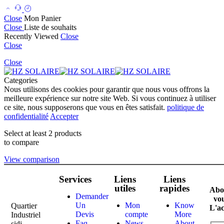
Close
Mon Panier
Close
Liste de souhaits
Recently Viewed
Close
Close
Close
Categories
Nous utilisons des cookies pour garantir que nous vous offrons la
meilleure expérience sur notre site Web. Si vous continuez à utiliser
ce site, nous supposerons que vous en êtes satisfait.
politique de
confidentialité
Accepter
Select at least 2 products
to compare
View comparison
Services
Liens
Liens
utiles
rapides
Abo
Demander
vo
Un
Mon
Know
Quartier
L'ac
Devis
compte
More
Industriel
Faq
News
About
sidi