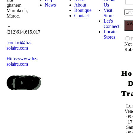
News
About
Us
ghanem
Boutique
Visit
Marrakech,
Contact
Store
Maroc.
Let’s
S'
Connect
+
Locate
(212)614.615.017
Stores
I
contact@hz-
Not
solaire.com
Rob
Https://www.hz-
solaire.com
Ho
Tr
Lun
Ven
09:
17
Sa
09: