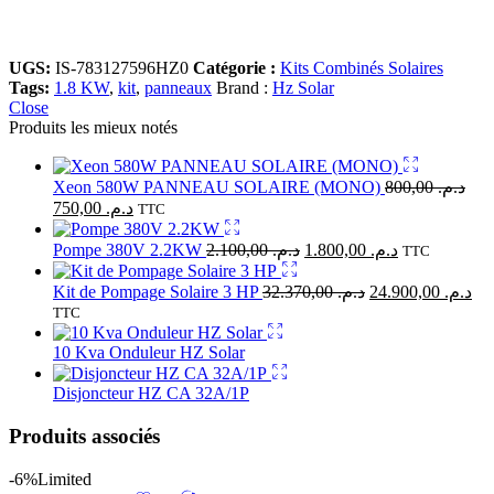
UGS:
IS-783127596HZ0
Catégorie :
Kits Combinés Solaires
Tags:
1.8 KW
,
kit
,
panneaux
Brand :
Hz Solar
Close
Produits les mieux notés
Xeon 580W PANNEAU SOLAIRE (MONO)
800,00
د.م.
750,00
د.م.
TTC
Pompe 380V 2.2KW
2.100,00
د.م.
1.800,00
د.م.
TTC
Kit de Pompage Solaire 3 HP
32.370,00
د.م.
24.900,00
د.م.
TTC
10 Kva Onduleur HZ Solar
Disjoncteur HZ CA 32A/1P
Produits associés
-6%
Limited