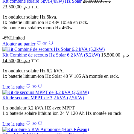
Kit combiné solaire 5kva-(4Kw) Hz Solar
25.000,00
د.م.
23.500,00
د.م.
TTC
1x onduleur solaire Hz 5kva.
1x batterie lithium-ion Hz 48v 105ah en rack.
6x panneaux solaires mono Hz 460w
-6%
Limited
Ajouter au panier
Kit Combiné de secours Hz Solar 6,2 kVA (5.2kW)
15.500,00
د.م.
14.500,00
د.م.
TTC
1x onduleur solaire Hz 6,2 kVA.
1x batterie lithium-ion Hz Solar 48 V 105 Ah montée en rack.
Lire la suite
Kit de secours MPPT de 3,2 kVA (2,5KW)
1 x onduleur 3,2 kVA HZ avec MPPT
1 x batterie solaire lithium-ion 24 V 120 Ah Hz montée en rack
Lire la suite