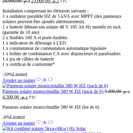
24.000,00
د.م.
23.000,00
د.م.
TTC
Installation comprenant les éléments suivants :
1 x onduleur parallèle HZ de 5 kVA avec MPPT (des panneaux
solaires peuvent être ajoutés ultérieurement)
1 x batterie lithium-ion solaire 48 V 105 Ah Hz montée en rack
(garantie de 10 ans)
2 x fusibles 160 A et porte-fusibles
1 x indicateur de délestage à LED
1 x commutateur de commutation automatique bipolaire
1 x boîtier de combinaison CA avec disjoncteurs et parafoudres
1 x jeu de câbles de batterie
1 x certificat de conformité*
-10%
Limited
Ajouter au panier
Panneau solaire monocristallin 580 W HZ (pack de 6)
5.000,00
د.م.
4.500,00
د.م.
TTC
Panneau solaire monocristallin 580 W HZ (lot de 6)
-6%
Limited
Ajouter au panier