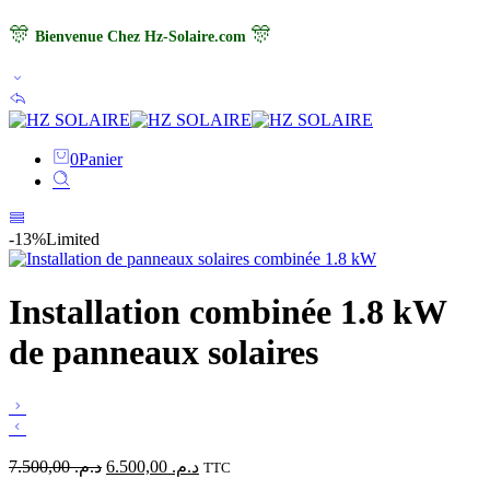
🎊
🎊
Bienvenue Chez Hz-Solaire.com
0
Panier
-13%
Limited
Installation combinée 1.8 kW
de panneaux solaires
7.500,00
د.م.
6.500,00
د.م.
TTC