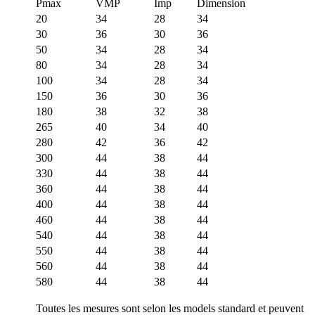
Pmax
VMP
Imp
Dimension
20
34
28
34
30
36
30
36
50
34
28
34
80
34
28
34
100
34
28
34
150
36
30
36
180
38
32
38
265
40
34
40
280
42
36
42
300
44
38
44
330
44
38
44
360
44
38
44
400
44
38
44
460
44
38
44
540
44
38
44
550
44
38
44
560
44
38
44
580
44
38
44
Toutes les mesures sont selon les models standard et peuvent