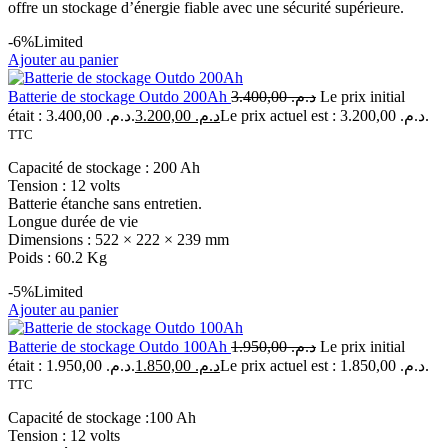
offre un stockage d’énergie fiable avec une sécurité supérieure.
-6%
Limited
Ajouter au panier
Batterie de stockage Outdo 200Ah
3.400,00
د.م.
Le prix initial
était : د.م. 3.400,00.
3.200,00
د.م.
Le prix actuel est : د.م. 3.200,00.
TTC
Capacité de stockage : 200 Ah
Tension : 12 volts
Batterie étanche sans entretien.
Longue durée de vie
Dimensions : 522 × 222 × 239 mm
Poids : 60.2 Kg
-5%
Limited
Ajouter au panier
Batterie de stockage Outdo 100Ah
1.950,00
د.م.
Le prix initial
était : د.م. 1.950,00.
1.850,00
د.م.
Le prix actuel est : د.م. 1.850,00.
TTC
Capacité de stockage :100 Ah
Tension : 12 volts