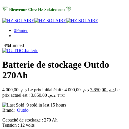
🎊
🎊
Bienvenue Chez Hz-Solaire.com
0
Panier
-4%
Limited
Batterie de stockage Outdo
270Ah
4.000,00
د.م.
Le prix initial était : د.م. 4.000,00.
3.850,00
د.م.
Le
prix actuel est : د.م. 3.850,00.
TTC
9 sold in last 15 hours
Brand:
Outdo
Capacité de stockage : 270 Ah
Tension : 12 volts