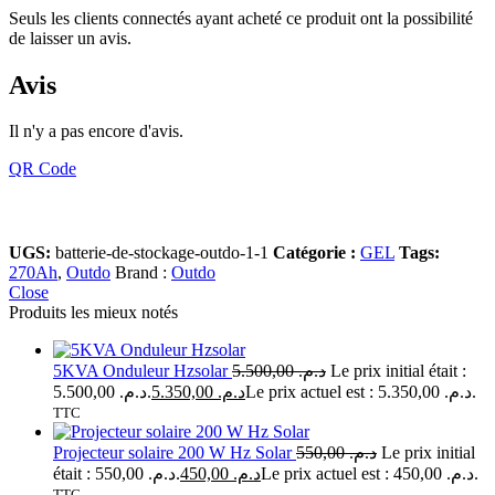
Seuls les clients connectés ayant acheté ce produit ont la possibilité
de laisser un avis.
Avis
Il n'y a pas encore d'avis.
QR Code
UGS:
batterie-de-stockage-outdo-1-1
Catégorie :
GEL
Tags:
270Ah
,
Outdo
Brand :
Outdo
Close
Produits les mieux notés
5KVA Onduleur Hzsolar
5.500,00
د.م.
Le prix initial était :
د.م. 5.500,00.
5.350,00
د.م.
Le prix actuel est : د.م. 5.350,00.
TTC
Projecteur solaire 200 W Hz Solar
550,00
د.م.
Le prix initial
était : د.م. 550,00.
450,00
د.م.
Le prix actuel est : د.م. 450,00.
TTC