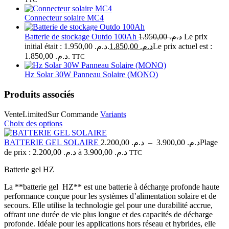
Connecteur solaire MC4
Batterie de stockage Outdo 100Ah
1.950,00
د.م.
Le prix
initial était : د.م. 1.950,00.
1.850,00
د.م.
Le prix actuel est :
د.م. 1.850,00.
TTC
Hz Solar 30W Panneau Solaire (MONO)
Produits associés
Vente
Limited
Sur Commande
Variants
Choix des options
BATTERIE GEL SOLAIRE
2.200,00
د.م.
–
3.900,00
د.م.
Plage
de prix : د.م. 2.200,00 à د.م. 3.900,00
TTC
Batterie gel HZ
La **batterie gel HZ** est une batterie à décharge profonde haute
performance conçue pour les systèmes d’alimentation solaire et de
secours. Elle utilise la technologie gel pour une durabilité accrue,
offrant une durée de vie plus longue et des capacités de décharge
profonde. Idéale pour les applications hors réseau et hybrides, elle